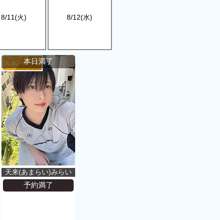
8/11(火)
8/12(水)
本日満了
スタンダード
天来(あまらい)みらい
予約満了