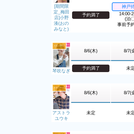
[期間限
神戸
定_梅田
14:00-2
予約満了
店]小野
(泊〇
湊(おの
事前予
みなと)
新人
スタンダード
8/6(木)
8/7(
予約満了
未
琴吹なぎ
新人
スタンダード
8/6(木)
8/7(
アストラ
未定
未
ユウキ
新人