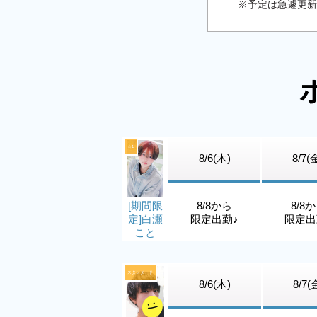
※予定は急遽更新
☆1
8/6(木)
8/7(
[期間限
8/8から
8/8
定]白瀬
限定出勤♪
限定出
こと
スタンダード
8/6(木)
8/7(