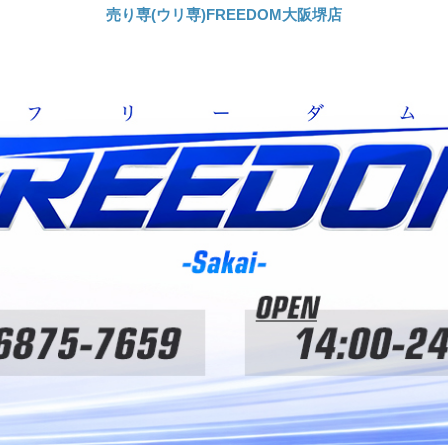
売り専(ウリ専)FREEDOM大阪堺店