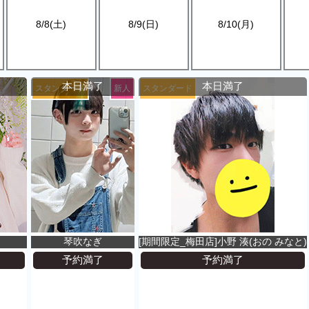
8/8(土)
8/9(日)
8/10(月)
本日満了
本日満了
スタンダード
新人
スタンダード
琴吹なぎ
[期間限定_梅田店]小野 湊(おの みなと)
予約満了
予約満了