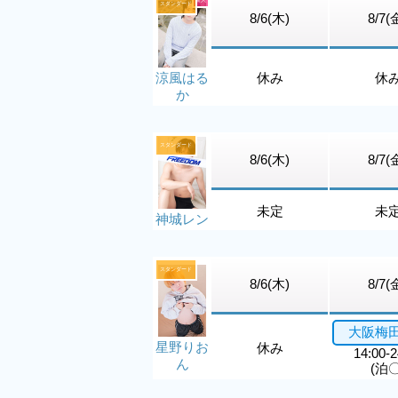
スタンダード
8/6(木)
8/7(
涼風はる
休み
休
か
スタンダード
8/6(木)
8/7(
未定
未
神城レン
スタンダード
8/6(木)
8/7(
大阪梅
星野りお
休み
14:00-2
ん
(泊〇