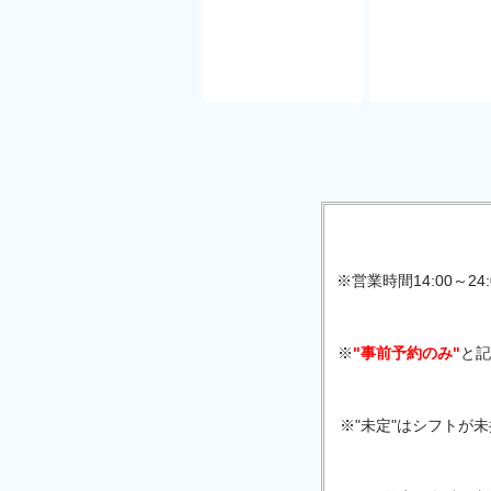
※営業時間14:00～
※
"事前予約のみ"
と記
※"未定"はシフトが