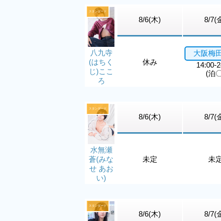
スタンダード
8/6(木)
8/7(
八九寺
大阪梅
(はちく
休み
14:00-2
じ)ここ
(泊〇
ろ
スタンダード
8/6(木)
8/7(
水無瀬
蒼(みな
未定
未
せ あお
い)
スタンダード
8/6(木)
8/7(