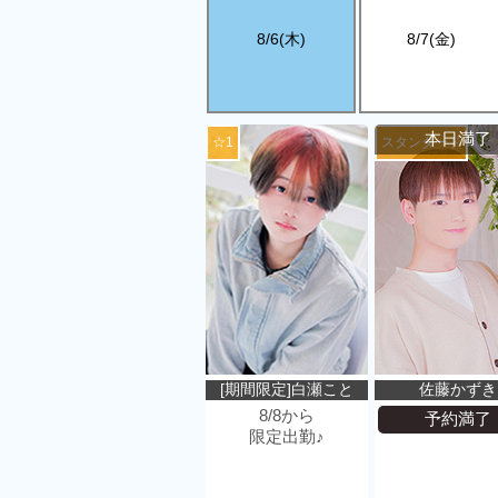
8/6(木)
8/7(金)
本日満了
☆1
スタンダード
[期間限定]白瀬こと
佐藤かずき
8/8から
予約満了
限定出勤♪