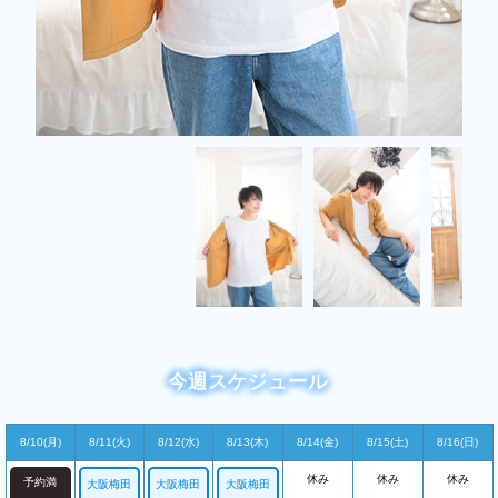
今週スケジュール
8/10(月)
8/11(火)
8/12(水)
8/13(木)
8/14(金)
8/15(土)
8/16(日)
休み
休み
休み
予約満
大阪梅田
大阪梅田
大阪梅田