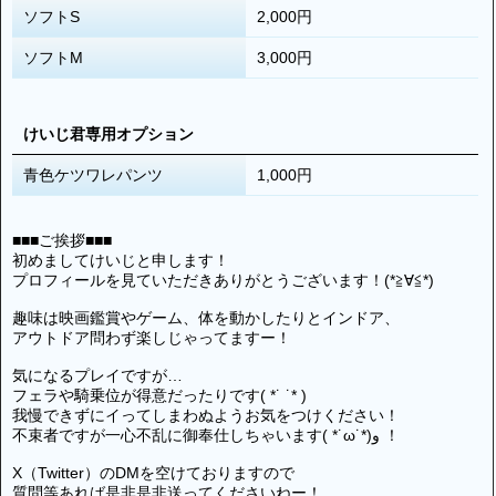
ソフトS
2,000円
ソフトM
3,000円
けいじ君専用オプション
青色ケツワレパンツ
1,000円
■■■ご挨拶■■■
初めましてけいじと申します！
プロフィールを見ていただきありがとうございます！(*≧∀≦*)
趣味は映画鑑賞やゲーム、体を動かしたりとインドア、
アウトドア問わず楽しじゃってますー！
気になるプレイですが…
フェラや騎乗位が得意だったりです( *˙ ˙* )
我慢できずにイってしまわぬようお気をつけください！
不束者ですが一心不乱に御奉仕しちゃいます( *˙ω˙*)و ！
X（Twitter）のDMを空けておりますので
質問等あれば是非是非送ってくださいねー！