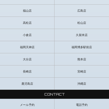
全てにおいて良かった!最後まで緊張して手が震えてたけど...リード
福山店
広島店
してくれてありがとう♪また時間つくって会いに行くよ。(F様)
高松店
松山店
丁寧で真面目な応対で好印象でした。あらかじめリクエストしてい
た希望もしっかり応えてもらえました。見た目は写真よりも男っぽ
いかな。爽やかな感じでした。
小倉店
久留米店
久しぶりだったけど楽しめました。
福岡天神店
福岡博多駅前店
串カツ食べて、スマホゲームのドラガリロストを一緒にマルチプレ
イ出来て楽しい時間を過ごすことが出来ました。
次回は早く俺のレベルに来て上級レベルをマルチプレイやりましょ
大分店
熊本店
う。
長崎店
宮崎店
紅顔の美少年!透きとおるような綺麗なお顔はファンデーションか何
かつけてるのかと思ったら、正真正銘スッピン素肌でした。ピンク
色のアソコも超エロかわいいです。
鹿児島店
沖縄店
こちらが緊張しているのを察してくれて、いろいろ気を遣っていろ
んなコトをしてくれました!ソフトな話し方にもすっかり癒やされ
CONTACT
て、大満足。清潔な快適個室でうれし楽しい時間を過ごして帰りま
した!
メール予約
電話予約
ありがと、けいじくん。また指名するね!(T様)