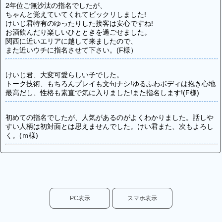
2年位ご無沙汰の指名でしたが、
ちゃんと覚えていてくれてビックリしました!
けいじ君特有のゆったりした接客は安心ですね!
お酒飲んだり楽しいひとときを過ごせました。
関西に近いエリアに越して来ましたので、
また近いウチに指名させて下さい。(F様）
けいじ君、大変可愛らしい子でした。
トーク技術、もちろんプレイも文句ナシ!ゆるふわボディは抱き心地
最高だし、性格も素直で気に入りました!また指名します!(F様)
初めての指名でしたが、人気があるのがよくわかりました。話しや
すい人柄は初対面とは思えませんでした。けい君また、次もよろし
く。(ｍ様)
初めてで心臓バクバクでしたが、けいじ君の丁寧なリードで凄く癒
されました。こんなオジサン相手でも一生懸命にご奉仕してくれた
ので大変満足しました。緊張のせいかちょっと下の方が言う事を聞
かなかったので次回は必ずリベンジします! 完全にけいじ君にハマ
りましたw(T様)
PC表示
スマホ表示
とても緊張をしていたのですが、自分の趣味に合わせて話をしてく