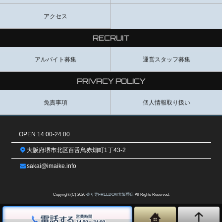
アクセス
イケメンの中にも可愛さがあって、プレイも慣れないタチも一生懸
命頑張ってくれ気遣いも忘れない好青年でした。(H様)
RECRUIT
暑い日がでしたが暑さ忘れるくらい癒されました。
アルバイト募集
運営スタッフ募集
串カツ食べたり、スマホゲームガチャ回したり、、
ケイジくんは激レアキャラ引けなかったけれどね。
また来月よろしくです。(K様)
PRIVACY POLICY
免責事項
個人情報取り扱い
とても可愛らしく、友達感覚で遊べました。
プレイもバックウケを希望しましたがとても良く、楽しませてもら
いました。今度はゆっくりと漫画を読みたいと思います。ありがと
うございました。(S様)
OPEN 14:00-24:00
大阪府堺市北区百舌鳥赤畑町1丁43-2
半年ぶりくらいのサロン今池でケイジくんでしたが一緒に焼肉行っ
たり
sakai@imaike.info
ゲームの話しなどで夜中まで話し込んで楽しかったです。(K様)
Copyright (C) 2026
売り専FREEDOM大阪堺店
All Rights Reserved.
緊張感が伝わるほど、まだ不慣れな感じが逆にとてもキュートでた
まらなかったです。
だけど内心は興味津々なようで,打ち解けてからのけいじくんは、ま