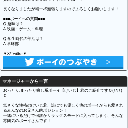
長くなりましたが精一杯頑張りますのでよろしくお願いします！
■■■ボーイへの質問■■■
Q.趣味は？
A.映画・ゲーム・料理
Q.学生時代の部活は？
A.卓球部
▼X/Twitter▼
マネージャーから一言
おっとり,まったり癒し系ボーイ【けいじ】君のご紹介ですＯ(≧∇≦)
Ｏ
気さくな性格のけいじ君、誰にでも優しく他のボーイからも愛され
るみんなのお兄さん的ポジション！
一緒にいるだけで何故かリラックスモードに入ってしまう、そんな
雰囲気のボーイさんです！