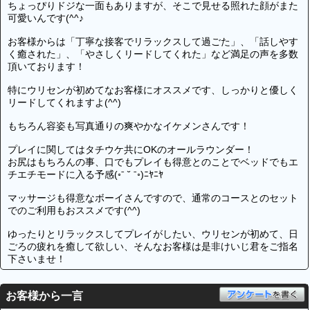
ちょっぴりドジな一面もありますが、そこで見せる照れた顔がまた
可愛いんです(^^♪
お客様からは「丁寧な接客でリラックスして過ごた」、「話しやす
く癒された」、「やさしくリードしてくれた」など満足の声を多数
頂いております！
特にウリセンが初めてなお客様にオススメです、しっかりと優しく
リードしてくれますよ(^^)
もちろん容姿も写真通りの爽やかなイケメンさんです！
プレイに関してはタチウケ共にOKのオールラウンダー！
お尻はもちろんの事、口でもプレイも得意とのことでベッドでもエ
チエチモードに入る予感(◦ˉ ˘ ˉ◦)ﾆﾔﾆﾔ
マッサージも得意なボーイさんですので、通常のコースとのセット
でのご利用もおススメです(^^)
ゆったりとリラックスしてプレイがしたい、ウリセンが初めて、日
ごろの疲れを癒して欲しい、そんなお客様は是非けいじ君をご指名
下さいませ！
お客様から一言