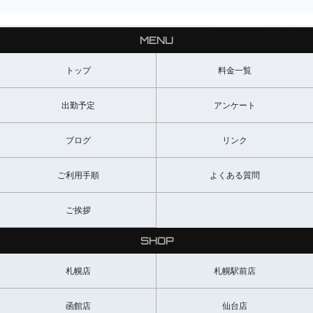
ださって徐々に緊張が解けていきました!
エッチも慣れていなかったのですが、リードしてくださったのでと
てもよかったです!
MENU
また指名させていただきます!(M様)
トップ
料金一覧
完全に初めてでした。
が、すごく丁寧にリードしてくださって、非常に満足をしました。
出勤予定
アンケート
友達みたいにじっくり映画やゲームの話をして、シャワーを浴びる
ところから一気にエロくなるギャップに脳天ぶち抜かれました。
結果とっても感動をしてお店を出ました。
ブログ
リンク
まだ色々と教えてほしいです。
また指名をさせていただきます。(D様)
ご利用手順
よくある質問
初めてで緊張してたけど優しくリードしてくれいっぱいサービスし
てくれました。すごく嬉しかったです。(K様)
ご挨拶
SHOP
可愛くて気も遣ってくれて、とても気持ち良くリラックスして一緒
に過ごすことができました。ウチの息子がなかなか気まぐれでした
が、丁寧にお世話してくれたおかげで近年稀にみる元気さを取り戻
札幌店
札幌駅前店
しましたw。ありがとうございました。
けいじ君にもっと癒されたいです。また会いに行きます。(T様)
函館店
仙台店