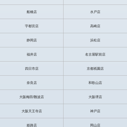
非常に話し上手なボーイさんで、プレイも満足できました!
又、利用しますね、、(K様)
船橋店
水戸店
デートコースからの個室、会話も弾み恋人気分でイチャイチャ出
来、とても楽しかったです。ずっと一緒に居たいと思うとても気づ
宇都宮店
高崎店
かいの出来るボーイさんでした。体操服盛り上がったね、また会い
に行きます。(H様)
静岡店
浜松店
短時間でしたがとても楽しい時間を過ごせました。またの機会に予
約したいと思います。(Ｎ様)
福井店
名古屋駅前店
とても感じよくてエッチも会話も満足です。色々長い時間はなした
四日市店
京都祇園店
りもしてみたいな～。(K様)
奈良店
和歌山店
写真よりも可愛く、やわらかい唇ともっちりとした抱きごこちが最
高でした。
大阪梅田/難波店
大阪堺店
来月も指名するので宜しく。(I様）
大阪天王寺店
神戸店
皆さんのアンケートにもあるように、写真よりもかっこいい。あ
と、弟に甘えられたいならオ・ス・ス・メ。かわいさバッチリ! あ
と、お尻おっきいね。(N様）
姫路店
岡山店