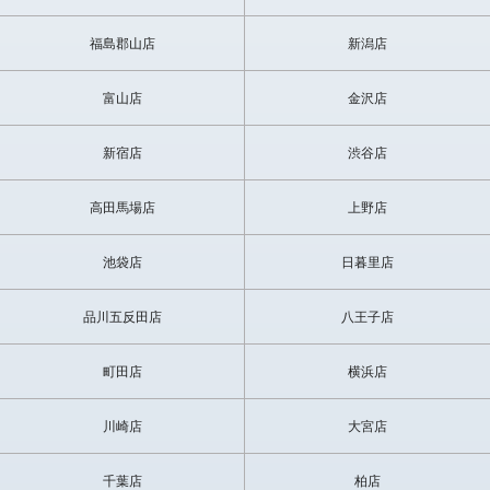
とても、感じが良くて、お尻の締まり具合が、とても良くて、めっ
ちゃテンションマックスになってしまいました。ありがとうござい
福島郡山店
新潟店
ました。また、指名します。(Y様)
富山店
金沢店
初めての利用で緊張してましたが、優しく丁寧に接してくれて和み
ました。Hはもちろん会話も弾みとても癒されました。けいじ君を
指名して良かったです。次回も宜しくです。(H様)
新宿店
渋谷店
容姿もよく愛嬌ありプレ-も気持ちよくさせてもらって次回も指名さ
高田馬場店
上野店
せて頂きます。好感度抜群のボーイだと思います。(T様)
池袋店
日暮里店
やらしい腰使いに素敵な笑顔
終始丁寧で優しい対応で癒されて
品川五反田店
八王子店
とても気持ちのいい時間でした(S様)
町田店
横浜店
羽生結弦のような感じで、好みのタイプでした。
話しやすい感じで、プレイも積極的で非常に満足しました。(I様)
川崎店
大宮店
非常に性欲溜まってて仕事帰り利用して初めてけいじさんを利用し
ました。
千葉店
柏店