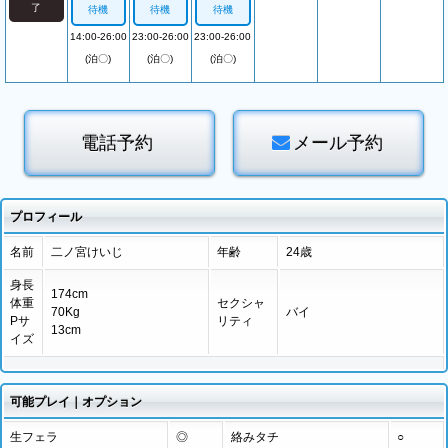
了
待機
待機
待機
14:00-26:00
23:00-26:00
23:00-26:00
(泊〇)
(泊〇)
(泊〇)
電話予約
メール予約
プロフィール
名前
二ノ宮けいじ
年齢
24歳
身長
174cm
体重
セクシャ
70Kg
バイ
Pサ
リティ
13cm
イズ
可能プレイ｜オプション
生フェラ
◎
絡みタチ
○