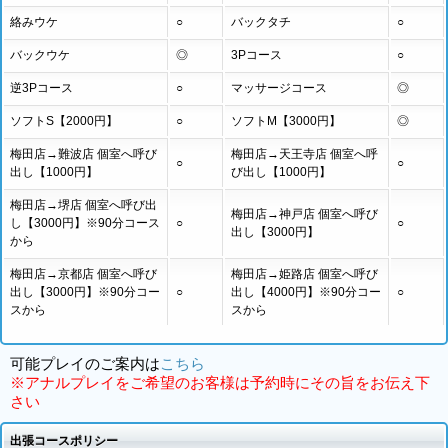
絡みウケ
○
バックタチ
○
バックウケ
◎
3Pコース
○
逆3Pコース
○
マッサージコース
◎
ソフトS【2000円】
○
ソフトM【3000円】
◎
梅田店→難波店 個室へ呼び
梅田店→天王寺店 個室へ呼
○
○
出し【1000円】
び出し【1000円】
梅田店→堺店 個室へ呼び出
梅田店→神戸店 個室へ呼び
し【3000円】※90分コース
○
○
出し【3000円】
から
梅田店→京都店 個室へ呼び
梅田店→姫路店 個室へ呼び
出し【3000円】※90分コー
○
出し【4000円】※90分コー
○
スから
スから
可能プレイのご案内は
こちら
※アナルプレイをご希望のお客様は予約時にその旨をお伝え下
さい
出張コースポリシー