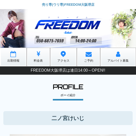
売り専(ウリ専)FREEDOM大阪堺店
出勤情報
料金表
アクセス
ご予約
アルバイト募集
FREEDOM大阪堺店は連日14:00～OPEN!!
PROFILE
ボーイ紹介
二ノ宮けいじ