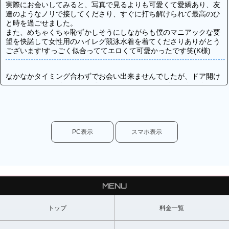
実際にお会いしてみると、写真で見るよりも可愛くて愛嬌あり、友
達のようなノリで接してくださり、すぐに打ち解けられて最高のひ
と時を過ごせました。
また、めちゃくちゃ恥ずかしそうにしながらも僕のマニアックな要
望を快諾して女性用のハイレグ競泳水着を着てくださりありがとう
ございます!すっごく似合っててエロくて可愛かったです笑(K様)
なかなかタイミング合わずでお会い出来ませんでしたが、ドア開け
て楓くんを見た瞬間から可愛さにやられました。プレイ中の声もか
わいいしずっと癒されてました。また指名したいと思います。(T様)
楓くんは丁寧かつ自然体な話し方だったので、初対面で緊張気味だ
ったにもかかわらず、割とすぐに打ち解けることができました。
PC表示
スマホ表示
大切な思い出になりました。ありがとう!!(F様)
今回は短時間でしたが、いっぱい楽しめました(色んな意味でw
楓君ありがとう、また指名するね！(Y様)
MENU
5回目の指名になりますが、何度会ってもカワイイ? これに尽きま
す。 何度会っても期待を裏切らないです。いろんな要望をお願い
トップ
料金一覧
したら、全て快く対応してくれました。 そして……やっぱり大き
いアソコw 本当にありがとう。(Y様)