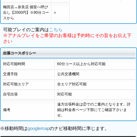
梅田店→奈良店 個室へ呼び
出し【2000円】※90分コー
○
スから
可能プレイのご案内は
こちら
※アナルプレイをご希望のお客様は予約時にその旨をお伝え下
さい
出張コースポリシー
対応可能時間
60分コース以上から対応可能
交通手段
公共交通機関
対応可能エリア
全エリア対応可能
自宅出張
対応可能
遠方出張料金は②でのご案内となります。詳
備考
細は料金表ページ下部にてご確認下さいま
せ。
※移動時間は
googlemap
のナビ移動時間に準じます。