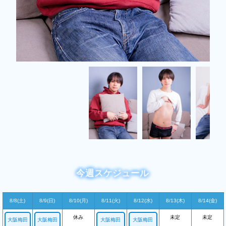
今週スケジュール
8/8(土)
8/9(日)
8/10(月)
8/11(火)
8/12(水)
8/13(木)
8/14(金)
休み
未定
未定
大阪梅田
大阪梅田
大阪梅田
大阪梅田