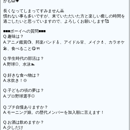
かも🙉💗
長くなってしまってすみません🙇
慣れない事も多いですが、来ていただいた方と楽しい癒しの時間を
過ごしたいと思っていますので、よろしくお願いします🥰
■■■ボーイへの質問■■■
Q.趣味は？
A.アニメ鑑賞📺、邦楽バンド🎸、アイドル👗、メイク💄、カラオケ
🎤、食べること😋🍴
Q.学生時代の部活は？
A.野球⚾、水泳🏊
Q.好きな食べ物は？
A.水炊き！🍲
Q.子どもの頃の夢は？
A.プロ野球選手⚾
Q.プチ自慢ありますか？
A.モーニング娘。の歴代メンバーを加入順に言えます！
Q.お酒は飲めますか？
A.少しだけ