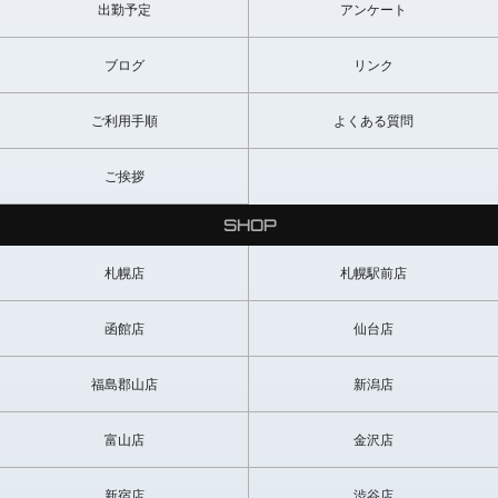
出勤予定
アンケート
楓くんとても良かったです!!
ブログ
リンク
小顔で、見つめられるとこちらが照れてしまうほどかわいらしく
て、終始お話しやすいやわらかい物腰で応対してくれました。
スリムだけど元野球少年らしい引き締まったカラダと、ビンビンに
ご利用手順
よくある質問
なってる元気な男の子の部分がめっちゃエロかったです!!
かわいいスポーツ少年好きな方にはたまらないと思います。
是非また指名させていただきたいです。(S様)
ご挨拶
SHOP
可愛くてとってもいい子でした!
以外とあそこが大きくてそのギャップがまたよかったです。
また遊びに行くので、続けて欲しいですね。(Y様)
札幌店
札幌駅前店
ショタ顔と高い声で想像以上の美少年でした。
函館店
仙台店
私が手コキしている時の楓君の様子はとても可愛いかったです。(A
様)
福島郡山店
新潟店
楓くん初めて指名させて頂きました!
評判通りの癒し系美少年!!可愛いらしい系の写真どおりの美少年でま
富山店
金沢店
るで高校生みたいな感じな少年です。
本当に良かったです。また指名します。
ありがとうございました。(Y様)
新宿店
渋谷店