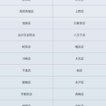
楓くん指名させて頂きました!
高田馬場店
上野店
評判通りの癒し系美少年!!
声変わりあまりしなかったのかなと思うくらい女子の様なハイトー
池袋店
日暮里店
ンボイス。
見た目と雰囲気とは裏腹に結構しっかりとしたモノも立派でした!
はじめ君との3Pコースでしたが、
品川五反田店
八王子店
ウケしてるのを見惚れてしまう程の可愛さと美しさでした。
これからも頑張ってくださいね!!(I様)
町田店
横浜店
※こちらの感想はこちらのアンケートフォームから記入ができま
す。(割引特典付き)
川崎店
大宮店
千葉店
柏店
船橋店
水戸店
宇都宮店
高崎店