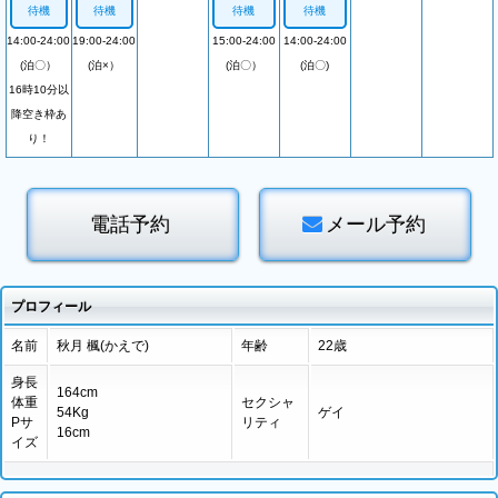
待機
待機
待機
待機
14:00-24:00
19:00-24:00
15:00-24:00
14:00-24:00
(泊〇）
(泊×）
(泊〇）
(泊〇)
16時10分以
降空き枠あ
り！
電話予約
メール予約
プロフィール
名前
秋月 楓(かえで)
年齢
22歳
身長
164cm
体重
セクシャ
54Kg
ゲイ
Pサ
リティ
16cm
イズ