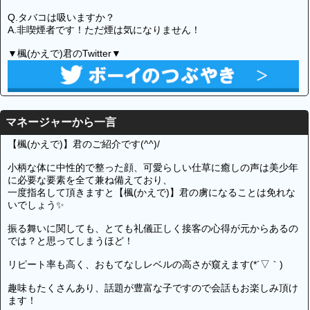
Q.タバコは吸いますか？
A.非喫煙者です！ただ煙は気になりません！
▼楓(かえで)君のTwitter▼
マネージャーから一言
【楓(かえで)】君のご紹介です(^^)/
小柄な体に中性的で整った顔、可愛らしい仕草に癒しの声は美少年
に必要な要素を全て兼ね備えており、
一度指名して頂きますと【楓(かえで)】君の虜になることは免れな
いでしょう✨
振る舞いに関しても、とても礼儀正しく接客の心得が元からあるの
では？と思ってしまうほど！
リピート率も高く、おもてなしレベルの高さが窺えます(*´▽｀)
趣味もたくさんあり、話題が豊富な子ですので会話もお楽しみ頂け
ます！