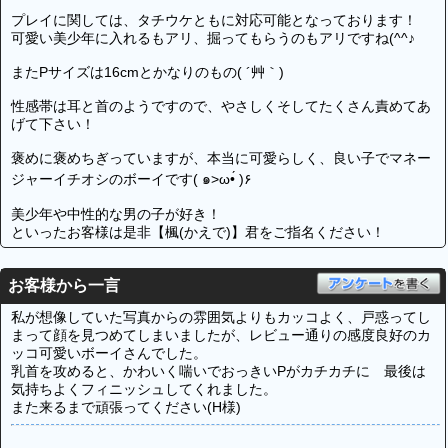
プレイに関しては、タチウケともに対応可能となっております！
可愛い美少年に入れるもアリ、掘ってもらうのもアリですね(^^♪
またPサイズは16cmとかなりのもの( ´艸｀)
性感帯は耳と首のようですので、やさしくそしてたくさん責めてあ
げて下さい！
褒めに褒めちぎっていますが、本当に可愛らしく、良い子でマネー
ジャーイチオシのボーイです( ๑>ω•́ )۶
美少年や中性的な男の子が好き！
といったお客様は是非【楓(かえで)】君をご指名ください！
お客様から一言
私が想像していた写真からの雰囲気よりもカッコよく、戸惑ってし
まって顔を見つめてしまいましたが、レビュー通りの感度良好のカ
ッコ可愛いボーイさんでした。
乳首を攻めると、かわいく喘いでおっきいPがカチカチに 最後は
気持ちよくフィニッシュしてくれました。
また来るまで頑張ってください(H様)