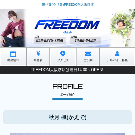
売り専(ウリ専)FREEDOM大阪堺店
出勤情報
料金表
アクセス
ご予約
アルバイト募集
FREEDOM大阪堺店は連日14:00～OPEN!!
PROFILE
ボーイ紹介
秋月 楓(かえで)