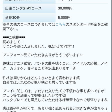
出張ロングSTAYコース
30,000円
延長30分
5,000円
※その他のコースにつきましては
こちら
のスタンダード料金をご確
認下さい。
■■■ご挨拶■■■
初めまして！
サロン今池に入店しました、楓(かえで)です！
プロフォール見ていただきありがとうございます✨
趣味はアニメ鑑賞、バンドの曲を聴くこと、アイドルの応援、メイ
ク、カラオケ、食べること等沢山あります！✌
性格は周りからはどんくさいとよく言われます笑
自分では元気なのが取り柄だと思っています💪
プレイに関しては、まだまだ入りたてで不慣れな事も多いですが、
フェラ等で頑張って御奉仕したいです🥰
バックプレイでも満足していただける様練習中なので頑張ります💪
実は首や耳が弱くて、あまり強く舐められると大きな声が出ちゃう