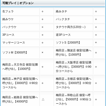
可能プレイ｜オプション
生フェラ
○
絡みタチ
○
絡みウケ
○
バックタチ
○
バックウケ
○
タチウケ両方(120分～)
○
3Pコース
○
逆3Pコース
○
マッサージコース
○
ソフトS【2000円】
×
梅田店→難波店 個室/近隣へ
ソフトM【3000円】
×
○
呼び出し【1000円】
梅田店→大阪堺店 個室/近隣
梅田店→天王寺店 個室/近隣
○
へ呼び出し【3000円】※90
○
へ呼び出し【1000円】
分コースから
梅田店→神戸店 個室/近隣へ
梅田店→京都店 個室/近隣へ
呼び出し【3000円】※90分
○
呼び出し【3000円】※90分
○
コースから
コースから
梅田店→和歌山店 個室へ呼
梅田店→姫路店 個室/近隣へ
△
び出し【5000円】※90分コ
○
呼び出し【4000円】
ースから